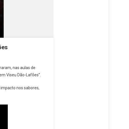
ões
raram, nas aulas de
 em Viseu Dão-Lafões”.
u impacto nos sabores,