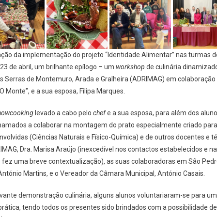
ção da implementação do projeto “Identidade Alimentar” nas turmas do
23 de abril, um brilhante epílogo – um
workshop
de culinária dinamizad
s Serras de Montemuro, Arada e Gralheira (ADRIMAG) em colaboraçã
O Monte”, e a sua esposa, Filipa Marques.
howcooking
levado a cabo pelo
chef
e a sua esposa, para além dos alunos
chamados a colaborar na montagem do prato especialmente criado para 
envolvidas (Ciências Naturais e Físico-Química) e de outros docentes e 
MAG, Dra. Marisa Araújo (inexcedível nos contactos estabelecidos e n
e fez uma breve contextualização), as suas colaboradoras em São Pedro 
ntónio Martins, e o Vereador da Câmara Municipal, António Casais.
ivante demonstração culinária, alguns alunos voluntariaram-se para um
rática, tendo todos os presentes sido brindados com a possibilidade de