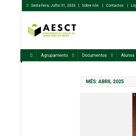
Skip
Sexta-feira, Julho 31, 2026
Sobre nós
Contactos
Lo
to
content
Agrupamento de Escolas de Santa Cruz da Trapa
Agrupamento
Documentos
Alunos
MÊS:
ABRIL 2025