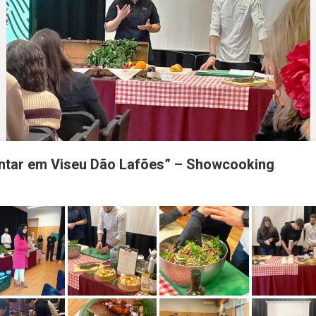
entar em Viseu Dão Lafões” – Showcooking