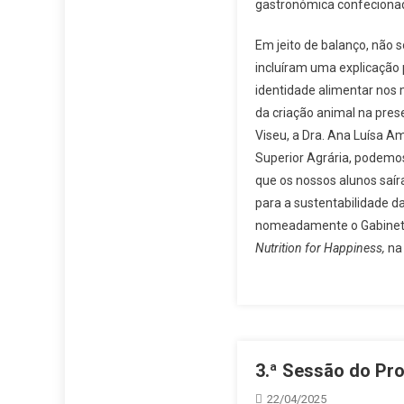
gastronómica confeciona
Em jeito de balanço, não 
incluíram uma explicação 
identidade alimentar nos m
da criação animal na prese
Viseu, a Dra. Ana Luísa A
Superior Agrária, podemos
que os nossos alunos saír
para a sustentabilidade d
nomeadamente o Gabinete 
Nutrition for Happiness,
na
3.ª Sessão do Pr
22/04/2025