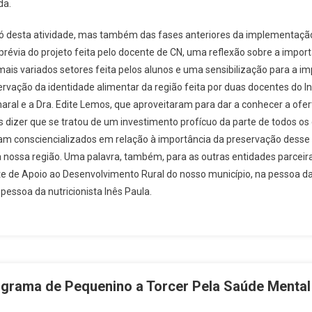
da.
só desta atividade, mas também das fases anteriores da implementação 
prévia do projeto feita pelo docente de CN, uma reflexão sobre a impo
ais variados setores feita pelos alunos e uma sensibilização para a im
rvação da identidade alimentar da região feita por duas docentes do Ins
maral e a Dra. Edite Lemos, que aproveitaram para dar a conhecer a ofer
 dizer que se tratou de um investimento profícuo da parte de todos os
am consciencializados em relação à importância da preservação desse 
a nossa região. Uma palavra, também, para as outras entidades parceira
de Apoio ao Desenvolvimento Rural do nosso município, na pessoa da 
 pessoa da nutricionista Inês Paula.
ograma de Pequenino a Torcer Pela Saúde Mental