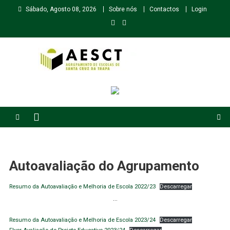
Skip
Sábado, Agosto 08, 2026
Sobre nós
Contactos
Login
to
content
Agrupamento de Escolas de Santa Cruz da Trapa
Autoavaliação do Agrupamento
Resumo da Autoavaliação e Melhoria de Escola 2022/23
Descarregar
…
Resumo da Autoavaliação e Melhoria de Escola 2023/24
Descarregar