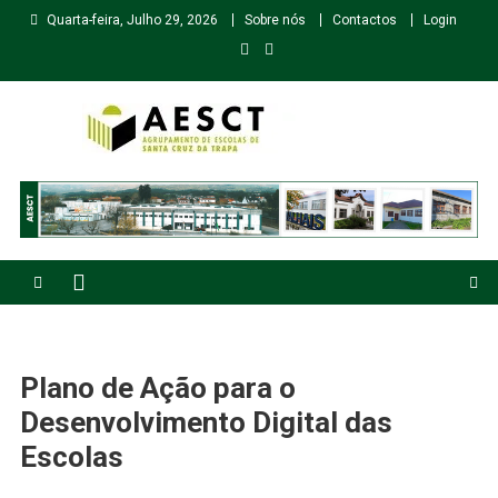
Skip
Quarta-feira, Julho 29, 2026
Sobre nós
Contactos
Login
to
content
Agrupamento de Escolas de Santa Cruz da Trapa
Plano de Ação para o
Desenvolvimento Digital das
Escolas