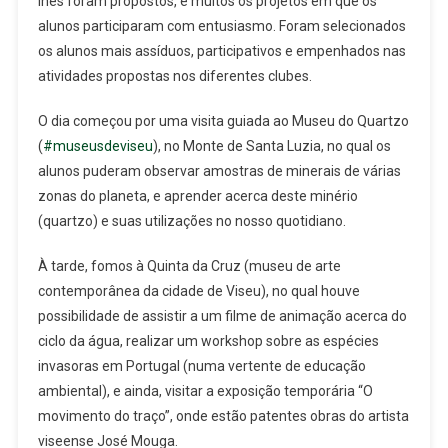
lhes foram propostos, e muitos os projetos em que os
alunos participaram com entusiasmo. Foram selecionados
os alunos mais assíduos, participativos e empenhados nas
atividades propostas nos diferentes clubes.
O dia começou por uma visita guiada ao Museu do Quartzo
(
#museusdeviseu
), no Monte de Santa Luzia, no qual os
alunos puderam observar amostras de minerais de várias
zonas do planeta, e aprender acerca deste minério
(quartzo) e suas utilizações no nosso quotidiano.
À tarde, fomos à Quinta da Cruz (museu de arte
contemporânea da cidade de Viseu), no qual houve
possibilidade de assistir a um filme de animação acerca do
ciclo da água, realizar um workshop sobre as espécies
invasoras em Portugal (numa vertente de educação
ambiental), e ainda, visitar a exposição temporária “O
movimento do traço”, onde estão patentes obras do artista
viseense José Mouga.