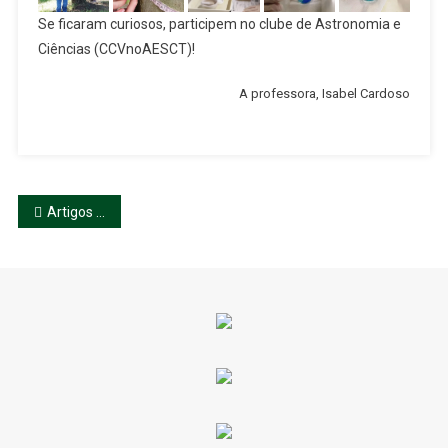
Se ficaram curiosos, participem no clube de Astronomia e
Ciências (CCVnoAESCT)!
A professora, Isabel Cardoso
Navegação
Artigos mais antigos
de
artigos