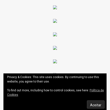
Privacy & Cookies: This site uses cookies. By continuing to use this
website, you agree to their use.
To find out more, including how to control cookies, see here:
Política de
Cookies
AESCT
|
Theme: News Portal by
Mystery Themes
.
Política de Cookies
Política de Privacidade do Portal