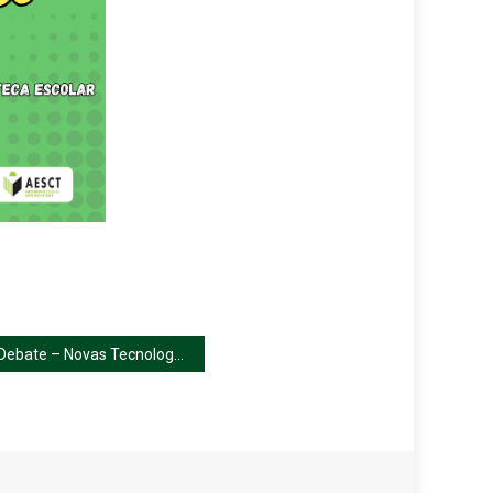
Debate – Novas Tecnologias: Oportunidades e Desafios para os Jovens