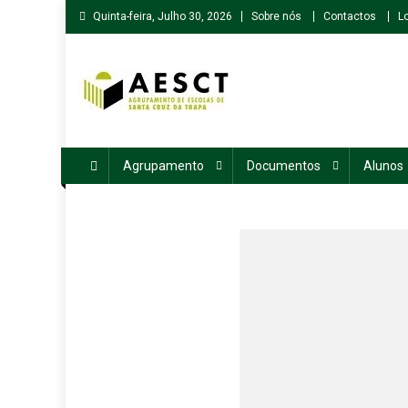
Skip
Quinta-feira, Julho 30, 2026
Sobre nós
Contactos
L
to
content
Agrupamento de Escolas de Santa Cruz da Trapa
Agrupamento
Documentos
Alunos