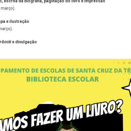
o, escrita da biografia, paginação do livro e impressão
e março).
pa e ilustração
março).
e-book
e divulgação