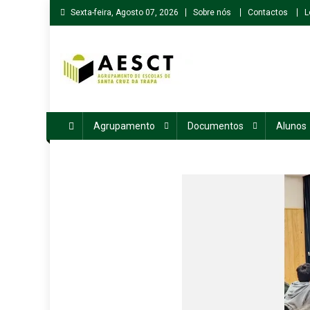
Skip
Sexta-feira, Agosto 07, 2026
Sobre nós
Contactos
L
to
content
Agrupamento de Escolas de Santa Cruz da Trapa
Agrupamento
Documentos
Alunos