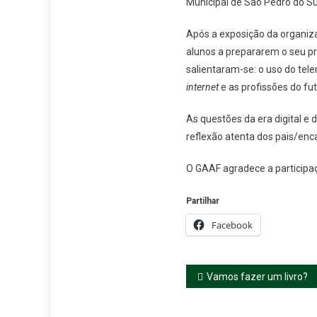
Municipal de São Pedro do Sul
Após a exposição da organiza
alunos a prepararem o seu p
salientaram-se: o uso do telem
internet
e as profissões do fut
As questões da era digital e
reflexão atenta dos pais/enc
O GAAF agradece a participaç
Partilhar
Facebook
Navegação
Vamos fazer um livro?
de