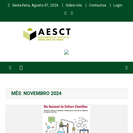
Skip
Sexta-feira, Agosto 07, 2026
Sobre nós
Contactos
Login
to
content
Agrupamento de Escolas de Santa Cruz da Trapa
MÊS:
NOVEMBRO 2024