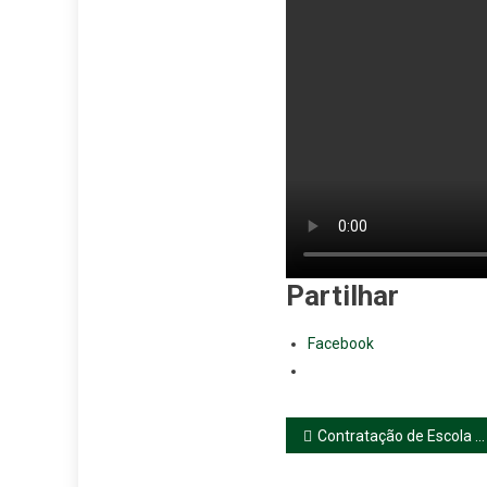
Partilhar
Facebook
Navegação
Contratação de Escola – Docente Gr. 910
de