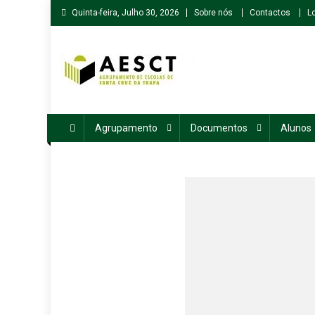
Skip
Quinta-feira, Julho 30, 2026
Sobre nós
Contactos
L
to
content
Agrupamento de Escolas de Santa Cruz da Trapa
Agrupamento
Documentos
Alunos