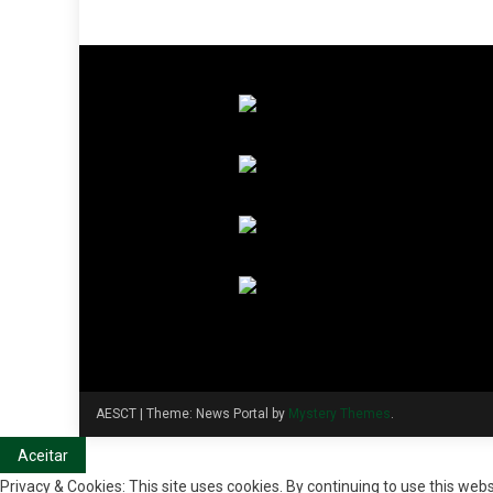
artigos
AESCT
|
Theme: News Portal by
Mystery Themes
.
Privacy & Cookies: This site uses cookies. By continuing to use this webs