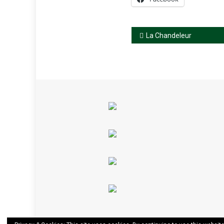
Navegação
La Chandeleur
de
artigos