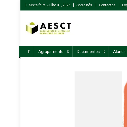
Skip
Sexta-feira, Julho 31, 2026
Sobre nós
Contactos
Lo
to
content
Agrupamento de Escolas de Santa Cruz da Trapa
Agrupamento
Documentos
Alunos