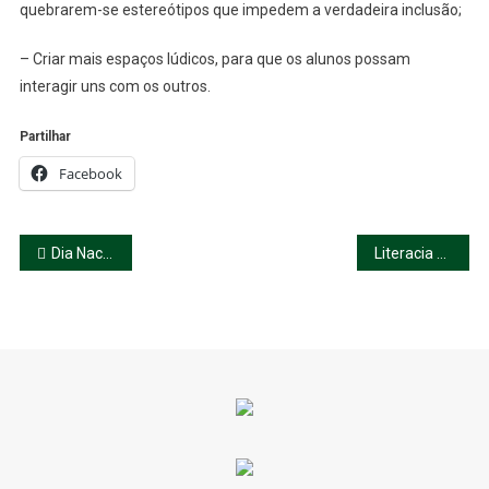
quebrarem-se estereótipos que impedem a verdadeira inclusão;
– Criar mais espaços lúdicos, para que os alunos possam
interagir uns com os outros.
Partilhar
Facebook
Navegação
Dia Nacional da Cultura Científica
Literacia Financeira
de
artigos