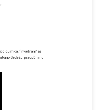
r.
ico-química, “invadiram” as
 António Gedeão, pseudónimo