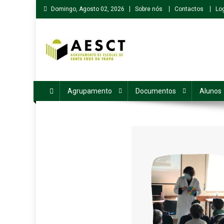
Skip
Domingo, Agosto 02, 2026
Sobre nós
Contactos
Lo
to
content
Agrupamento de Escolas de Santa Cruz da Trapa
Agrupamento
Documentos
Alunos