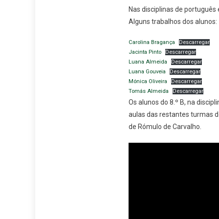
Nas disciplinas de português 
Alguns trabalhos dos alunos:
Carolina Bragança
Descarregar
Jacinta Pinto
Descarregar
Luana Almeida
Descarregar
Luana Gouveia
Descarregar
Mónica Oliveira
Descarregar
Tomás Almeida
Descarregar
Os alunos do 8.º B, na discip
aulas das restantes turmas d
de Rómulo de Carvalho.