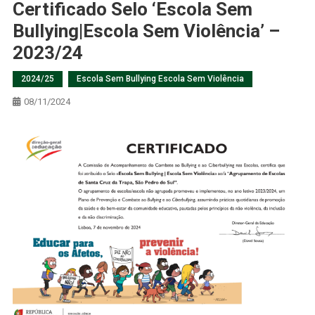
Certificado Selo ‘Escola Sem
Bullying|Escola Sem Violência’ –
2023/24
2024/25
Escola Sem Bullying Escola Sem Violência
08/11/2024