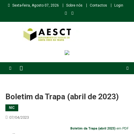
Skip
Sexta-feira, Agosto 07, 2026
Sobre nós
Contactos
Login
to
content
Agrupamento de Escolas de Santa Cruz da Trapa
Boletim da Trapa (abril de 2023)
NIC
07/04/2023
Boletim da Trapa (abril 2023)
em PDF