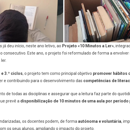
á deu início, neste ano letivo, ao
Projeto «10 Minutos a Ler»
, integr
ano consecutivo. Este ano, o projeto foi reformulado de forma a envolve
ler.
 e 3.º ciclos
, o projeto tem como principal objetivo
promover hábitos d
ler e contribuindo para o desenvolvimento das
competências de literac
to de todas as disciplinas e assegurar que a leitura faz parte do quotidi
que prevê a
disponibilização de 10 minutos de uma aula por período
ndarizadas, os docentes podem, de forma
autónoma e voluntária
, im
om os seus alunos, ampliando o impacto do projeto.