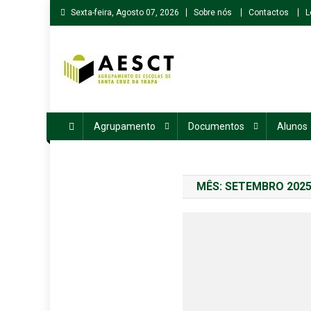
Skip
Sexta-feira, Agosto 07, 2026
Sobre nós
Contactos
L
to
content
Agrupamento de Escolas de Santa Cruz da Trapa
Agrupamento
Documentos
Alunos
MÊS:
SETEMBRO 202