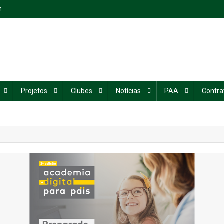
n
Projetos
Clubes
Notícias
PAA
Contra
1