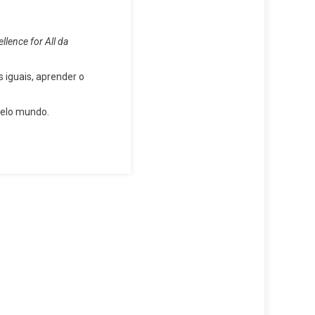
lence for All da
 iguais, aprender o
pelo mundo.