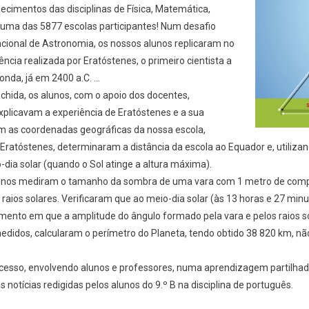
ecimentos das disciplinas de Física, Matemática,
 uma das 5877 escolas participantes! Num desafio
acional de Astronomia, os nossos alunos replicaram no
ência realizada por Eratóstenes, o primeiro cientista a
onda, já em 2400 a.C. …
ida, os alunos, com o apoio dos docentes,
xplicavam a experiência de Eratóstenes e a sua
m as coordenadas geográficas da nossa escola,
e Eratóstenes, determinaram a distância da escola ao Equador e, utiliza
dia solar (quando o Sol atinge a altura máxima).
lunos mediram o tamanho da sombra de uma vara com 1 metro de comp
raios solares. Verificaram que ao meio-dia solar (às 13 horas e 27 minu
nto em que a amplitude do ângulo formado pela vara e pelos raios sol
didos, calcularam o perímetro do Planeta, tendo obtido 38 820 km, não
cesso, envolvendo alunos e professores, numa aprendizagem partilhada
s notícias redigidas pelos alunos do 9.º B na disciplina de português.