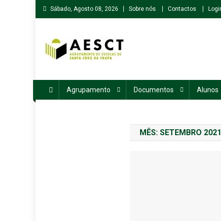
Skip
Sábado, Agosto 08, 2026
Sobre nós
Contactos
Logi
to
content
Agrupamento de Escolas de Santa Cruz da Trapa
Agrupamento
Documentos
Alunos
MÊS:
SETEMBRO 202