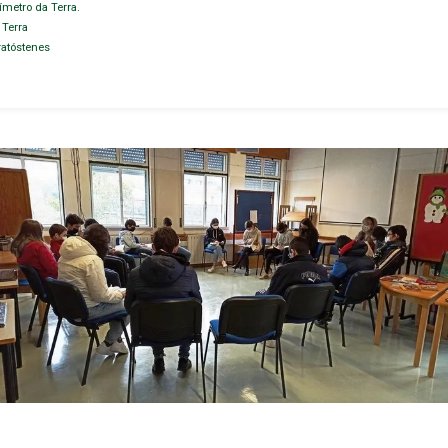
ímetro da Terra.
 Terra
ratóstenes