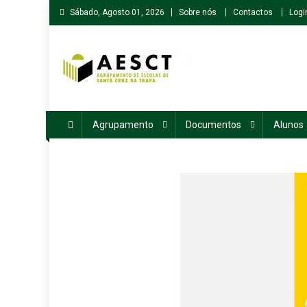
Skip
Sábado, Agosto 01, 2026
Sobre nós
Contactos
Logi
to
content
Agrupamento de Escolas de Santa Cruz da Trapa
Agrupamento
Documentos
Alunos