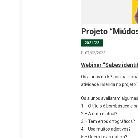
Projeto “Miúdos
2021/22
07/02/2022
Webinar “Sabes identif
Os alunos do 5.º ano particip
atividade inserida no projeto 
Os alunos avaliaram algumas 
1 – O título é bombástico e 
2 – A data é atual?
3 – Tem erros ortográficos?
4 – Usa muitos adjetivos?
5 – Quem fez a notícia?