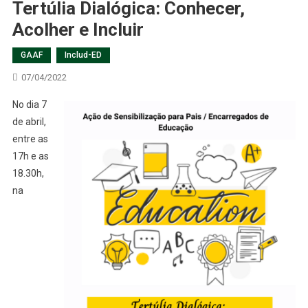
Tertúlia Dialógica: Conhecer,
Acolher e Incluir
GAAF
Includ-ED
07/04/2022
No dia 7
de abril,
entre as
17h e as
18.30h,
na