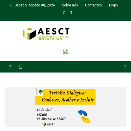
Skip
Sábado, Agosto 08, 2026
Sobre nós
Contactos
Login
to
content
Agrupamento de Escolas de Santa Cruz da Trapa