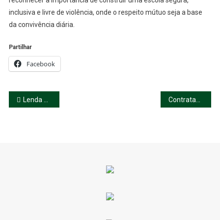
reconhecer a importância de construir uma escola segura,
inclusiva e livre de violência, onde o respeito mútuo seja a base
da convivência diária.
Partilhar
Facebook
Navegação
Lenda de São Pedro com a Biblioteca Municipal
Contratação de Escola – Gr. 300
de
artigos