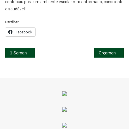
contribuiu para um ambiente escolar mais informado, consciente
e saudável!
Partilhar
Facebook
Navegação
Semana dos Afetos
Orçamento Participativo das Escolas
de
artigos