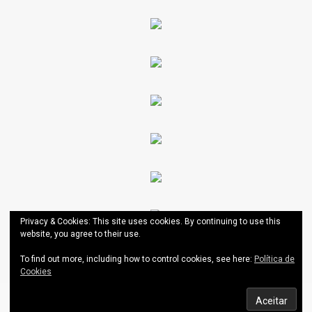
Privacy & Cookies: This site uses cookies. By continuing to use this
website, you agree to their use.
To find out more, including how to control cookies, see here:
Política de
Cookies
AESCT
|
Theme: News Portal by
Mystery Themes
.
Política de Cookies
Política de Privacidade do Portal