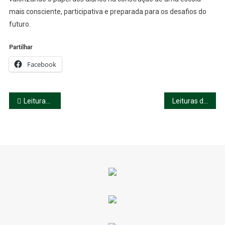
mais consciente, participativa e preparada para os desafios do
futuro.
Partilhar
Facebook
Navegação
Leituras simultâneas de textos camonianos
Leituras de Camões na Biblioteca Escolar
de
artigos