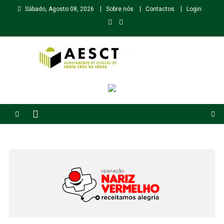
Skip
Sábado, Agosto 08, 2026
Sobre nós
Contactos
Login
to
content
Agrupamento de Escolas de Santa Cruz da Trapa