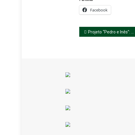
Facebook
Navegação
Projeto “Pedro e Inês”: Sessão de sensibilização
de
artigos