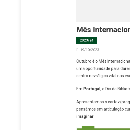
Mês Internacio
2023/24
19/10/2023
Outubro é o Mês Internaciona
uma oportunidade para dare
centro nevrálgico vital nas es
Em
Portugal
, o Dia da Bibli
Apresentamos o cartaz/progr
pensámos em articulação curr
imaginar
.