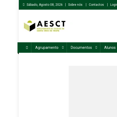
Skip
Sábado, Agosto 08, 2026
Sobre nós
Contactos
Logi
to
content
Agrupamento de Escolas de Santa Cruz da Trapa
Agrupamento
Documentos
Alunos