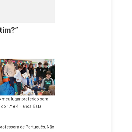
tim?”
 o meu lugar preferido para
do 1.º e 4.º anos. Esta
 professora de Português. Não