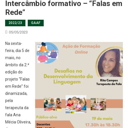
Intercâmbio formativo – “Falas em
Rede”
2022/23
GAAF
05/05/2023
Na sexta-
feira, dia 5 de
maio, no
âmbito da 2.ª
edição do
projeto “Falas
em Rede” foi
dinamizada,
pela
terapeuta da
fala Ana
Mécia Oliveira,