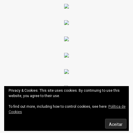
Privacy & Cookies: This site uses cookies. By continuing to use this
website, you agree to their use.
To find out more, including how to control cookies, see here:
Política de
Cookies
AESCT
|
Theme: News Portal by
Mystery Themes
.
Política de Cookies
Política de Privacidade do Portal