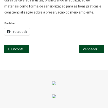
obras de diversos artistas, privilegiando a reutilização de
materiais como forma de sensibilização para as boas práticas e
consciencialização sobre a preservação do meio ambiente.
Partilhar
Facebook
Navegação
Encontro Nacional de Juventude
Vencedores Concelhios do Concurso Nacional de Leitura
de
artigos