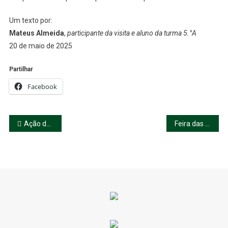
Um texto por:
Mateus Almeida
,
participante da visita e aluno da turma 5.°A
20 de maio de 2025
Partilhar
Facebook
Navegação
Ação de Informação / Demonstração em SBV
Feira das Plantas
de
artigos