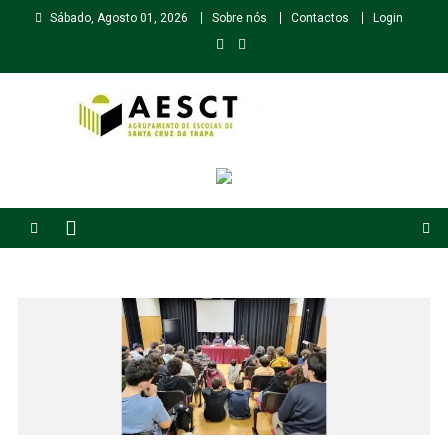
Skip
Sábado, Agosto 01, 2026
Sobre nós
Contactos
Login
to
content
Agrupamento de Escolas de Santa Cruz da Trapa