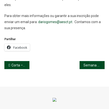
eles.
Para obter mais informações ou garantir a sua inscrição pode
enviar um email para:
dariogomes@aesct.pt
. Contamos com a
sua presença.
Partilhar
Facebook
Navegação
Corta – Mato distrital da CLDE-Viseu
Semana da Internet Segura
de
artigos