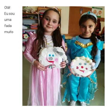
Olá!
Eu sou
uma
fada
muito