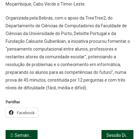
Moçambique, Cabo Verde e Timor-Leste.
Organizada pela Bebras, com o apoio da TreeTree2, do
Departamento de Ciências de Computadores da Faculdade de
Ciências da Universidade do Porto, Deloitte Portugal e da
Fundação Calouste Gulbenkian, a iniciativa procurou fomentar o
“pensamento computacional entre alunos, professores e
restantes atores da comunidade escolar”, potenciando a
resolução de problemas e o conhecimento em informática,
preparando os alunos para as competências do futuro”, numa
prova de 45 minutos, constituída por 12 perguntas e com três
níveis de dificuldade (fácil, média e difícil).
Partilhar
Facebook
Navegação
Semana Ubuntu da Empatia
Sessão Distrital do Parlamento dos Jovens