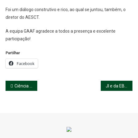
Foi um diálogo construtivo e rico, ao qual se juntou, também, o
diretor do AESCT.
A equipa GAAF agradece a todos a presença e excelente
participação!
Partilhar
Facebook
Navegação
Ciência Viva no pátio da EBI – conclusão
JI e da EB1 de Manhouce
de
artigos