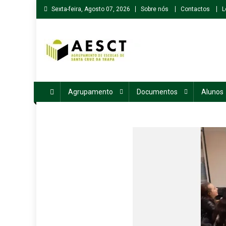
Skip
Sexta-feira, Agosto 07, 2026
Sobre nós
Contactos
L
to
content
Agrupamento de Escolas de Santa Cruz da Trapa
Agrupamento
Documentos
Alunos