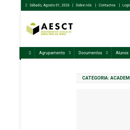
Skip
Sábado, Agosto 01, 2026
Sobre nós
Contactos
Logi
to
content
Agrupamento de Escolas de Santa Cruz da Trapa
Agrupamento
Documentos
Alunos
CATEGORIA:
ACADEMI