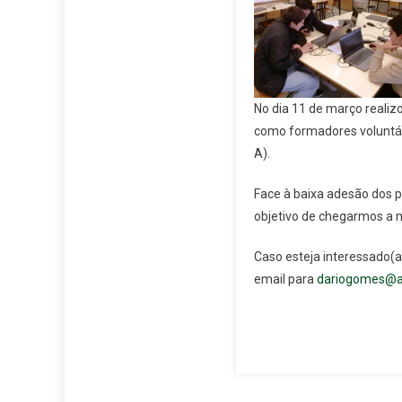
No dia 11 de março realiz
como formadores voluntári
A).
Face à baixa adesão dos 
objetivo de chegarmos a m
Caso esteja interessado(a
email para
dariogomes@a