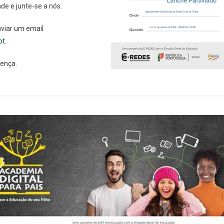
de e junte-se a nós.
nviar um email
pt
.
sença.