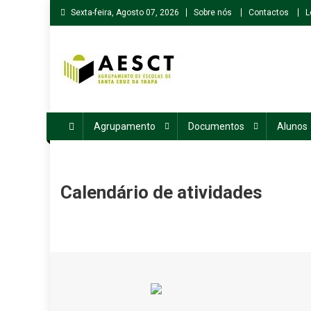
Skip
Sexta-feira, Agosto 07, 2026
Sobre nós
Contactos
L
to
content
Agrupamento de Escolas de Santa Cruz da Trapa
Agrupamento
Documentos
Alunos
Calendário de atividades