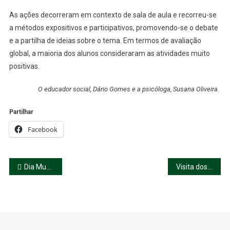
As ações decorreram em contexto de sala de aula e recorreu-se
a métodos expositivos e participativos, promovendo-se o debate
e a partilha de ideias sobre o tema. Em termos de avaliação
global, a maioria dos alunos consideraram as atividades muito
positivas.
O educador social, Dário Gomes e a psicóloga, Susana Oliveira.
Partilhar
Facebook
Navegação
Dia Mundial do Ambiente
Visita dos alunos do 9.º ano a Escolas Secundárias e Profissionais
de
artigos