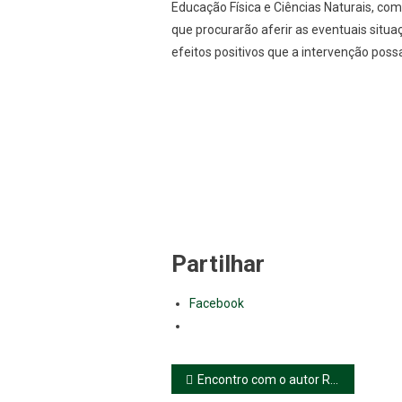
Educação Física e Ciências Naturais, com
que procurarão aferir as eventuais situ
efeitos positivos que a intervenção possa 
Partilhar
Facebook
Navegação
Encontro com o autor Rogério Duarte