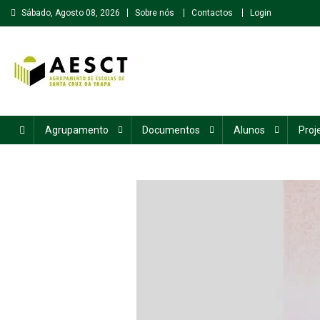
Skip
Sábado, Agosto 08, 2026
Sobre nós
Contactos
Login
to
content
Agrupamento de Escolas de Santa Cruz da Trapa
Agrupamento
Documentos
Alunos
Proj